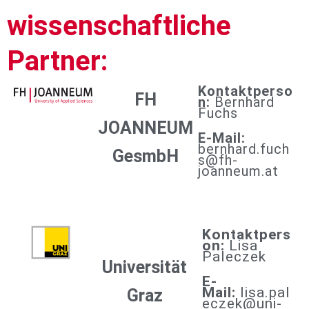
wissenschaftliche
Partner:
Kontaktperso
FH
n:
Bernhard
Fuchs
JOANNEUM
E-Mail:
bernhard.fuch
GesmbH
s@fh-
joanneum.at
Kontaktpers
on:
Lisa
Paleczek
Universität
E-
Mail:
lisa.pal
Graz
eczek@uni-