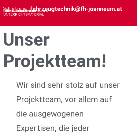
fahrzeugtechnik@fh-joanneum.at
Schreib uns:
HOME
BILDUNGSEINRICHTUNGEN
PROEJKTPARTNER
EXPERIMENTIERMAPPE
IMPRESSUM
DATENSCHUTZ
FREIES
UNTERRICHTSMATERIAL
Unser
Projektteam!
Wir sind sehr stolz auf unser
Projektteam, vor allem auf
die ausgewogenen
Expertisen, die jeder