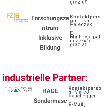
graz.at
Kontaktpers
Forschungsze
on:
Lisa
Paleczek
ntrum
E-
Mail:
lisa.pal
Inklusive
eczek@uni-
graz.at
Bildung
industrielle Partner:
Kontaktperso
HAGE
n:
Marco
Rauchegger
Sondermasc
E-Mail: